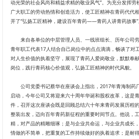
动光荣的社会风尚和精益求精的敬业风气”。为充分发挥劳
广大职工的劳动热情和创造活力，使工匠精神在青药代代相
开了“弘扬工匠精神，建设百年青药——青药人讲青药故事
来自各单位的中层管理人员、一线班组长、历年公司劳
青年职工代表17人结合自己岗位中的点点滴滴，畅谈了对
对人生价值的执着坚守，展现了青药人爱岗敬业，默默奉
岗位，践行青药核心价值观，弘扬工匠精神的时代风貌。
公司党委书记蔡华在座谈会上指出，2017年青海制药
启动，今年公司又将迎来六十周年华诞和股权改革，这是
件，召开这次座谈会既是回顾总结六十年来青药发展历程
整装出发，迈向百年青药新征程的重要时间节点。他说，
精，对产品的精雕细琢；是与企业共命运，与企业共成长
情做的不简单，把重复的工作持续做好的执着追求；是耐