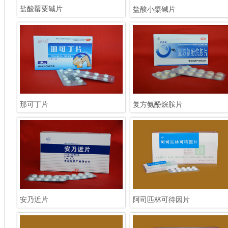
盐酸罂粟碱片
盐酸小檗碱片
那可丁片
复方氨酚烷胺片
安乃近片
阿司匹林可待因片