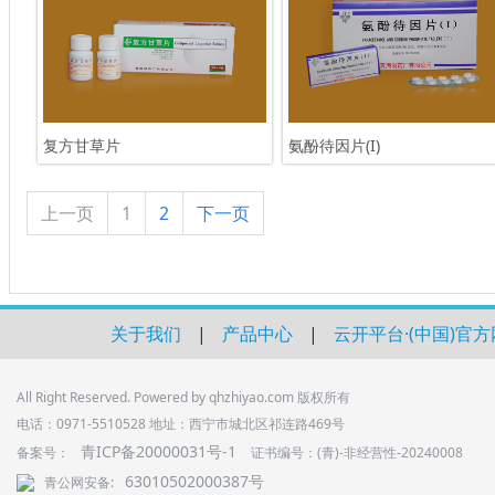
复方甘草片
氨酚待因片(I)
上一页
1
2
下一页
关于我们
|
产品中心
|
云开平台·(中国)官
All Right Reserved. Powered by qhzhiyao.com 版权所有
电话：0971-5510528 地址：西宁市城北区祁连路469号
青ICP备20000031号-1
备案号：
证书编号：(青)-非经营性-20240008
63010502000387号
青公网安备: