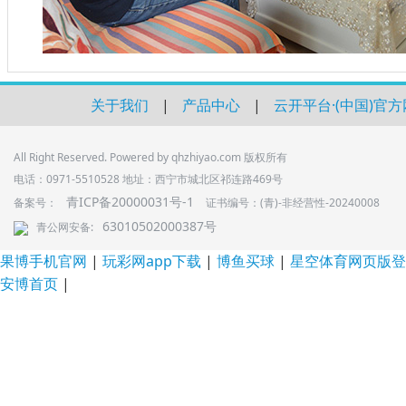
关于我们
|
产品中心
|
云开平台·(中国)官
All Right Reserved. Powered by qhzhiyao.com 版权所有
电话：0971-5510528 地址：西宁市城北区祁连路469号
青ICP备20000031号-1
备案号：
证书编号：(青)-非经营性-20240008
63010502000387号
青公网安备:
果博手机官网
|
玩彩网app下载
|
博鱼买球
|
星空体育网页版登
安博首页
|