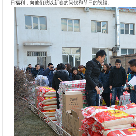
日福利，向他们致以新春的问候和节日的祝福。