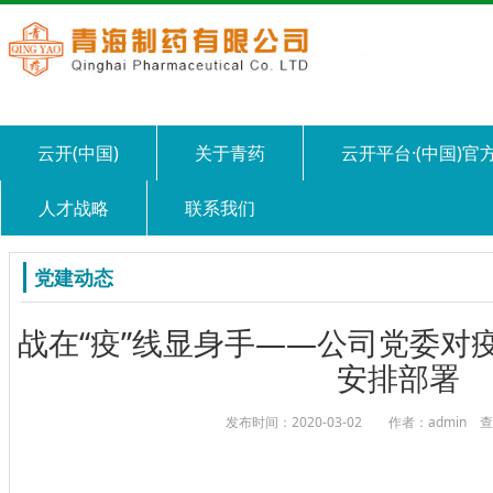
云开(中国)
关于青药
云开平台·(中国)官
人才战略
联系我们
党建动态
战在“疫”线显身手——公司党委对
安排部署
发布时间：2020-03-02 作者：admin 查