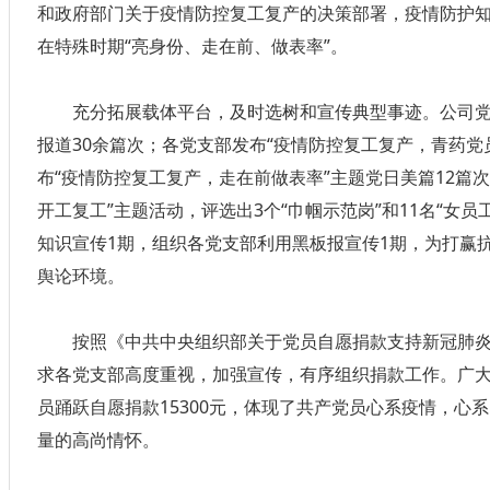
和政府部门关于疫情防控复工复产的决策部署，疫情防护
在特殊时期“亮身份、走在前、做表率”。
充分拓展载体平台，及时选树和宣传典型事迹。公司党
报道30余篇次；各党支部发布“疫情防控复工复产，青药党
布“疫情防控复工复产，走在前做表率”主题党日美篇12篇
开工复工”主题活动，评选出3个“巾帼示范岗”和11名“女
知识宣传1期，组织各党支部利用黑板报宣传1期，为打赢
舆论环境。
按照《中共中央组织部关于党员自愿捐款支持新冠肺炎
求各党支部高度重视，加强宣传，有序组织捐款工作。广大
员踊跃自愿捐款15300元，体现了共产党员心系疫情，心
量的高尚情怀。