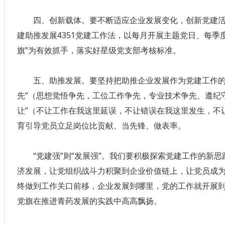
四、创新载体。要不断适应企业发展变化，创新党建活
建助推发展4351党建工作法，以每月开展主题党日、每季
旗”为有效抓手，落实好星级党支部考核标准。
五、助推发展。要坚持把助推企业发展作为党建工作的出
先”（思想觉悟争先，工位工作争先，专业技术争先、遵纪
让”（不让工作在我这里延误，不让错误在我这里发生，不
育引导党员立足岗位比贡献、当先锋、做表率。
“党建强”则“发展强”。我们要积极探索党建工作的新思
济发展，让党组织战斗力积聚到企业价值链上，让党员成
终做到工作关口前移，企业发展到哪里，党的工作就开展
党旗在推进青药发展的实践中高高飘扬。