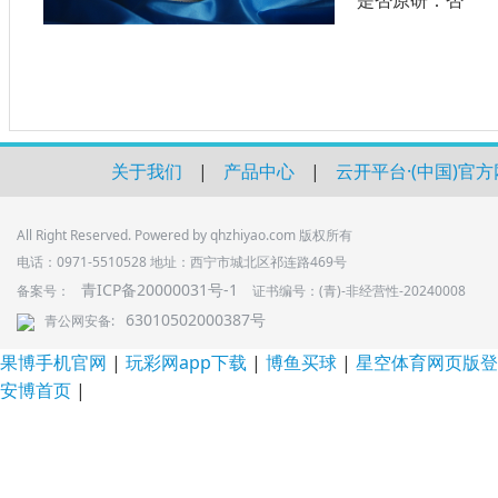
是否原研：否
关于我们
|
产品中心
|
云开平台·(中国)官
All Right Reserved. Powered by qhzhiyao.com 版权所有
电话：0971-5510528 地址：西宁市城北区祁连路469号
青ICP备20000031号-1
备案号：
证书编号：(青)-非经营性-20240008
63010502000387号
青公网安备:
果博手机官网
|
玩彩网app下载
|
博鱼买球
|
星空体育网页版登
安博首页
|