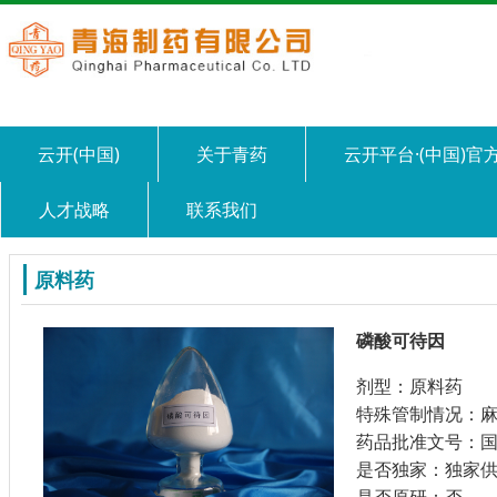
云开(中国)
关于青药
云开平台·(中国)官
人才战略
联系我们
原料药
磷酸可待因
剂型：原料药
特殊管制情况：
药品批准文号：国药
是否独家：独家