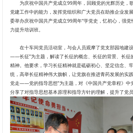
为庆祝中国共产党成立99周年，回顾党的光辉历史，歌
党建工作中的能力，发挥党组织和广大党员在助推企业发展
委举办庆祝中国共产党成立99周年“学党史，忆初心，强党
力提升培训班。
在十车间党员活动室，与会人员观摩了党支部园地建设。
——长征”为主题，解读了长征的概念、长征的背景、长征
精神。他要求，学习长征精神就是砥砺初心、坚定信念、
统，高举长征精神伟大旗帜，让党旗在推进青药发展的实践
党走——党的指导思想”为主题，对《中国共产党章程》中
分享了对指导思想基本原理和指导方针的理解，提升了党