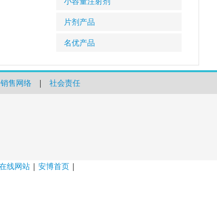
小容量注射剂
片剂产品
名优产品
销售网络
|
社会责任
在线网站
|
安博首页
|