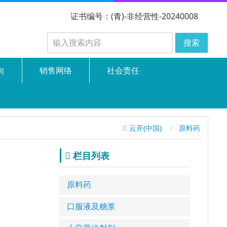
证书编号：(青)-非经营性-20240008
搜索
向
销售网络
社会责任
云开(中国)
原料药
栏目列表
原料药
口服液及糖浆