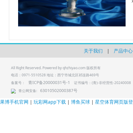
关于我们
|
产品中心
All Right Reserved. Powered by qhzhiyao.com 版权所有
电话：0971-5510528 地址：西宁市城北区祁连路469号
青ICP备20000031号-1
备案号：
证书编号：(青)-非经营性-20240008
63010502000387号
青公网安备:
果博手机官网
|
玩彩网app下载
|
博鱼买球
|
星空体育网页版登