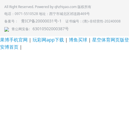
All Right Reserved. Powered by qhzhiyao.com 版权所有
电话：0971-5510528 地址：西宁市城北区祁连路469号
青ICP备20000031号-1
备案号：
证书编号：(青)-非经营性-20240008
63010502000387号
青公网安备:
果博手机官网
|
玩彩网app下载
|
博鱼买球
|
星空体育网页版登
安博首页
|