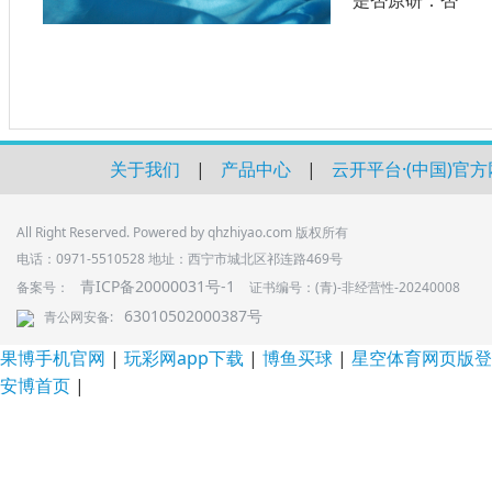
是否原研：否
关于我们
|
产品中心
|
云开平台·(中国)官
All Right Reserved. Powered by qhzhiyao.com 版权所有
电话：0971-5510528 地址：西宁市城北区祁连路469号
青ICP备20000031号-1
备案号：
证书编号：(青)-非经营性-20240008
63010502000387号
青公网安备:
果博手机官网
|
玩彩网app下载
|
博鱼买球
|
星空体育网页版登
安博首页
|