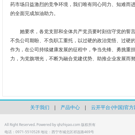
药市场日益激烈的竞争环境，我们唯有同心同力、知难而
的全面完成加油助力。
她要求，各党支部和全体共产党员要时刻信守党的誓言
不负公司期盼、不负职工重托，以过硬的政治觉悟、过硬
作为，在公司持续健康发展的征程中，争当先锋、勇挑重
力，为党旗增光，不断为融合党建优势、助推企业发展而
（撰
关于我们
|
产品中心
|
云开平台·(中国)官
All Right Reserved. Powered by qhzhiyao.com 版权所有
电话：0971-5510528 地址：西宁市城北区祁连路469号