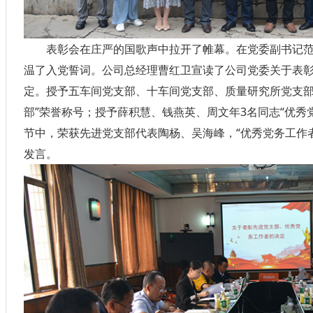
表彰会在庄严的国歌声中拉开了帷幕。在党委副书记范
温了入党誓词。公司总经理曹红卫宣读了公司党委关于表彰“
定。授予五车间党支部、十车间党支部、质量研究所党支部
部”荣誉称号；授予薛积慧、钱燕英、周文年3名同志“优秀
节中，荣获先进党支部代表陶杨、吴海峰，“优秀党务工作
发言。