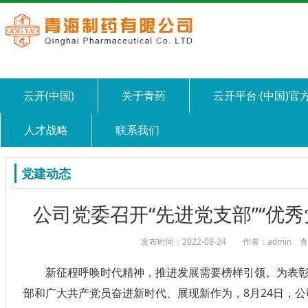
云开(中国)
关于青药
云开平台·(中国)官
人才战略
联系我们
党建动态
公司党委召开“先进党支部”“优
发布时间：2022-08-24 作者：admin 查
新征程呼唤时代精神，推进发展需要榜样引领。为表彰
部和广大共产党员奋进新时代、展现新作为，8月24日，公