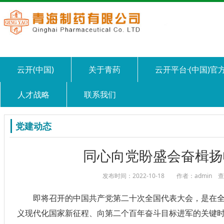
云开(中国)
关于青药
云开平台·(中国)官
人才战略
联系我们
党建动态
同心向党盼盛会奋楫扬
发布时间：2022-10-18 作者：admin 查
即将召开的中国共产党第二十次全国代表大会，是在全
义现代化国家新征程、向第二个百年奋斗目标进军的关键