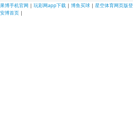
果博手机官网
|
玩彩网app下载
|
博鱼买球
|
星空体育网页版登
安博首页
|