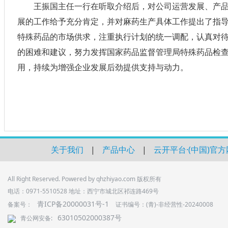
王振国主任一行在听取介绍后，对公司运营发展、产品
展的工作给予充分肯定，并对麻药生产具体工作提出了指
特殊药品的市场供求，注重执行计划的统一调配，认真对待
的困难和建议，努力发挥国家药品监督管理局特殊药品检
用，持续为增强企业发展后劲提供支持与动力。
关于我们
|
产品中心
|
云开平台·(中国)官
All Right Reserved. Powered by qhzhiyao.com 版权所有
电话：0971-5510528 地址：西宁市城北区祁连路469号
青ICP备20000031号-1
备案号：
证书编号：(青)-非经营性-20240008
63010502000387号
青公网安备: