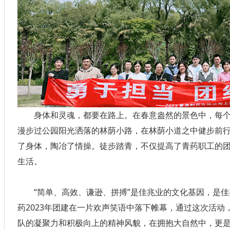
身体和灵魂，都要在路上。在春意盎然的景色中，每个
漫步过公园阳光洒落的林荫小路，在林荫小道之中健步前
了身体，陶冶了情操。徒步踏青，不仅提高了青药职工的
生活。
“简单、高效、谦逊、拼搏”是佳兆业的文化基因，是佳
药2023年团建在一片欢声笑语中落下帷幕，通过这次活
队的凝聚力和积极向上的精神风貌，在拥抱大自然中，更