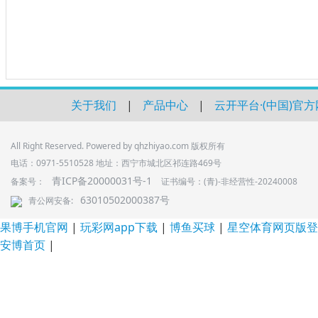
关于我们
|
产品中心
|
云开平台·(中国)官
All Right Reserved. Powered by qhzhiyao.com 版权所有
电话：0971-5510528 地址：西宁市城北区祁连路469号
青ICP备20000031号-1
备案号：
证书编号：(青)-非经营性-20240008
63010502000387号
青公网安备:
果博手机官网
|
玩彩网app下载
|
博鱼买球
|
星空体育网页版登
安博首页
|