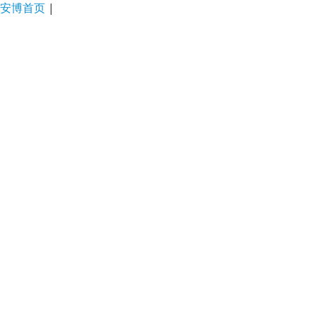
安博首页
|