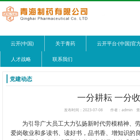
云开(中国)
关于青药
云开平台·(中国)官
人才战略
联系我们
党建动态
一分耕耘 一分
发布时间：2023-07-08 作者：admin 查
为引导广大员工大力弘扬新时代劳模精神、
爱岗敬业和多读书、读好书，品书香、增知识的