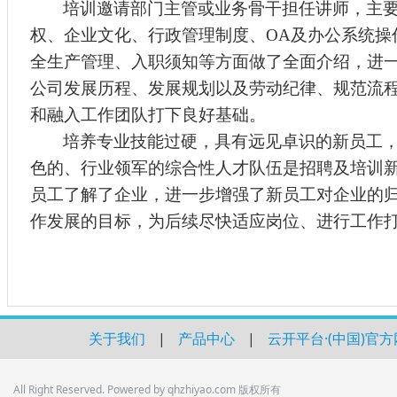
培训邀请部门主管或业务骨干担任讲师，主
权、企业文化、行政管理制度、OA及办公系统操
全生产管理、入职须知等方面做了全面介绍，进
公司发展历程、发展规划以及劳动纪律、规范流
和融入工作团队打下良好基础。
培养专业技能过硬，具有远见卓识的新员工
色的、行业领军的综合性人才队伍是招聘及培训
员工了解了企业，进一步增强了新员工对企业的
作发展的目标，为后续尽快适应岗位、进行工作
关于我们
|
产品中心
|
云开平台·(中国)官
All Right Reserved. Powered by qhzhiyao.com 版权所有