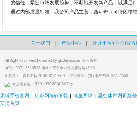
的信任，紧随市场发展趋势，不断地开发新产品，以满足
通过内部质量标准。我公司产品主营，西可奇（可待因桔
关于我们
|
产品中心
|
云开平台·(中国)官
All Right Reserved. Powered by qhzhiyao.com 版权所有
电话：0971-5510528 地址：西宁市城北区祁连路469号
青ICP备20000031号-1
备案号：
证书编号：(青)-非经营性-20240008
63010502000387号
青公网安备:
果博手机官网
|
玩彩网app下载
|
博鱼买球
|
星空体育网页版登
安博首页
|