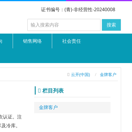
证书编号：(青)-非经营性-20240008
搜索
向
销售网络
社会责任
云开(中国)
金牌客户
栏目列表
金牌客户
二次认证。注
库及冷库。