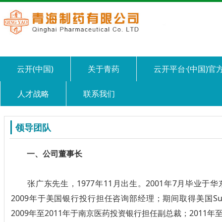
云开(中国)
关于青药
云开平台·(中国)官
人才战略
联系我们
领导团队
一、
公司董事长
张广东先生，1977年11月出生。2001年7月毕业于华
2009年于美国银行投行担任咨询部经理；期间取得美国Suffol
2009年至2011年于南京医药投资银行担任副总裁；2011