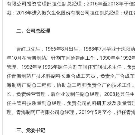
有限公司投资管理部担任副总经理；2016年至2018年
裁；2018年进入振兴生化股份有限公司担任副总经理；现
二、公司总经理
曹红卫先生，1966年8月出生。1988年7月毕业于沈阳药
年10月在青海制药厂针剂车间筹建组工作，1990年至199
管理。1992年至1995年调任片剂车间任车间技术主任，负
任青海制药厂技术科副科长兼合成工艺员，负责全厂合成车
海制药厂副总工程师，协助总工程师负责全厂的技术工作。1
长，负责经营管理，后企业改制任副总经理。2008起兼任生
任主管科技质量副总经理，负责公司的科研开发及质量管理。
理、青海制药厂有限公司总经理，2019年5月至今，担任青
三、党委书记