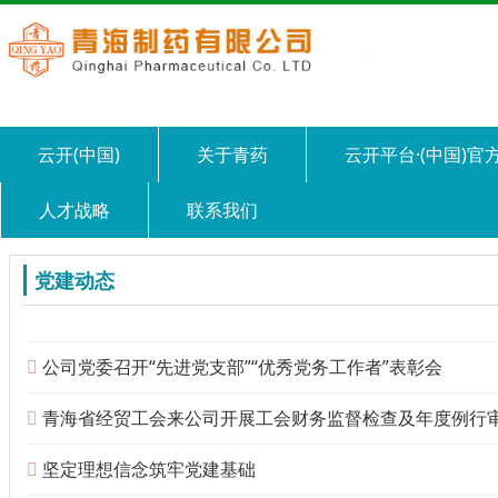
云开(中国)
关于青药
云开平台·(中国)官
人才战略
联系我们
党建动态
公司党委召开“先进党支部”“优秀党务工作者”表彰会
青海省经贸工会来公司开展工会财务监督检查及年度例行
坚定理想信念筑牢党建基础