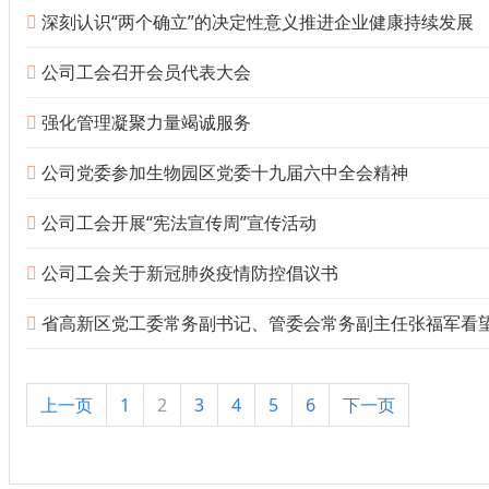
深刻认识“两个确立”的决定性意义推进企业健康持续发展
公司工会召开会员代表大会
强化管理凝聚力量竭诚服务
公司党委参加生物园区党委十九届六中全会精神
公司工会开展“宪法宣传周”宣传活动
公司工会关于新冠肺炎疫情防控倡议书
省高新区党工委常务副书记、管委会常务副主任张福军看
上一页
1
2
3
4
5
6
下一页