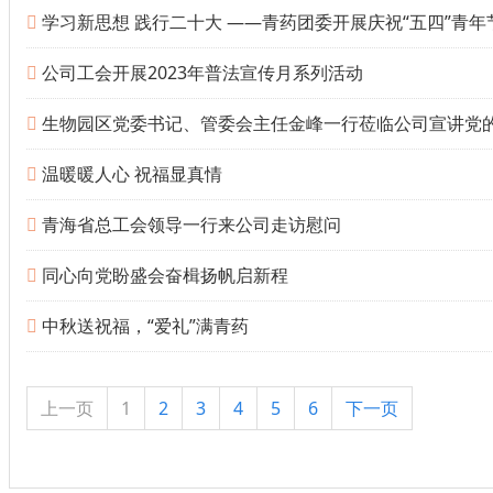
学习新思想 践行二十大 ——青药团委开展庆祝“五四”青
公司工会开展2023年普法宣传月系列活动
生物园区党委书记、管委会主任金峰一行莅临公司宣讲党
温暖暖人心 祝福显真情
青海省总工会领导一行来公司走访慰问
同心向党盼盛会奋楫扬帆启新程
中秋送祝福，“爱礼”满青药
上一页
1
2
3
4
5
6
下一页