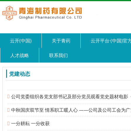
云开(中国)
关于青药
云开平台·(中国)官
人才战略
联系我们
党建动态
公司党委组织各党支部书记及部分党员观看党史题材电影
中秋国庆双节至 情系职工暖人心 ——公司及公司工会为
一分耕耘 一分收获