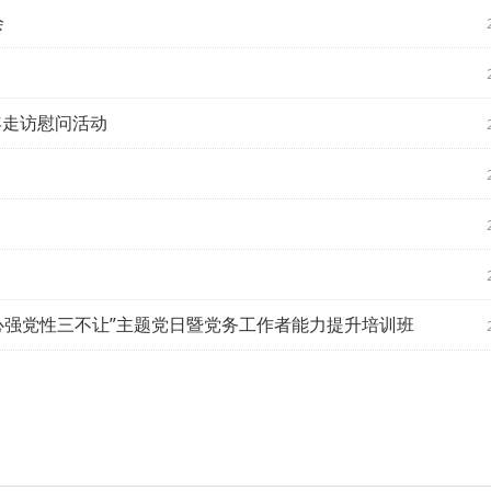
会
年走访慰问活动
心强党性三不让”主题党日暨党务工作者能力提升培训班