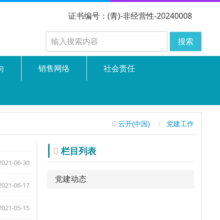
证书编号：(青)-非经营性-20240008
搜索
向
销售网络
社会责任
云开(中国)
党建工作
栏目列表
2021-06-30
党建动态
2021-06-17
2021-05-15