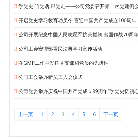
学党史 听党话 跟党走——公司党委召开第二次党建例
开启党史学习教育动员令 喜迎中国共产党成立100周年
公司开展纪念中国人民志愿军抗美援朝 出国作战70周
公司工会安排部署民法典学习宣传活动
在GMP工作中发挥党支部和党员的先进性
公司工会举办新员工入会仪式
公司党委举办庆祝中国共产党成立99周年“学党史忆初
上一页
1
2
3
4
5
6
下一页