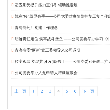
适应形势提升能力宣传引领助推发展
战在“疫”线显身手——公司党委对疫情防控复工复产作
青海制药厂党建工作理念
明确责任定位 筑牢战斗堡垒 ——公司党委举办学习《
青海省委“两新”党工委领导来公司调研
转变观念 凝聚共识 发挥作用 ——公司党委召开政工扩
公司党委举办入党申请人培训座谈会
上一页
1
2
3
4
5
6
下一页