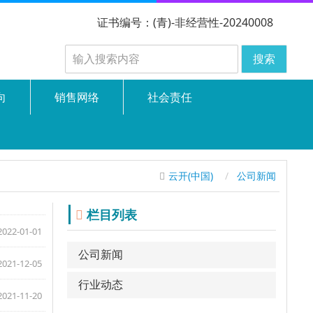
证书编号：(青)-非经营性-20240008
搜索
向
销售网络
社会责任
云开(中国)
公司新闻
栏目列表
2022-01-01
公司新闻
2021-12-05
行业动态
2021-11-20