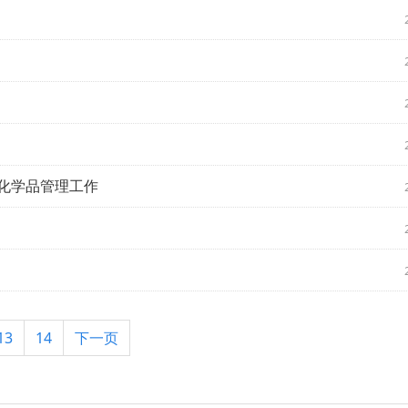
化学品管理工作
13
14
下一页